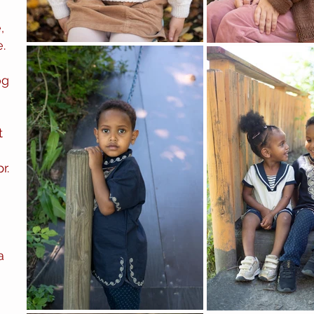
,
.
og
t
r.
a