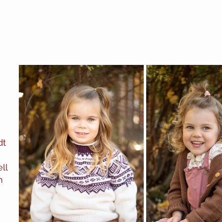
dt
ll
m